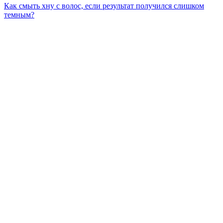
Как смыть хну с волос, если результат получился слишком
темным?