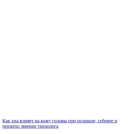
Как хна влияет на кожу головы при псориазе, себорее и
перхоти: мнение трихолога