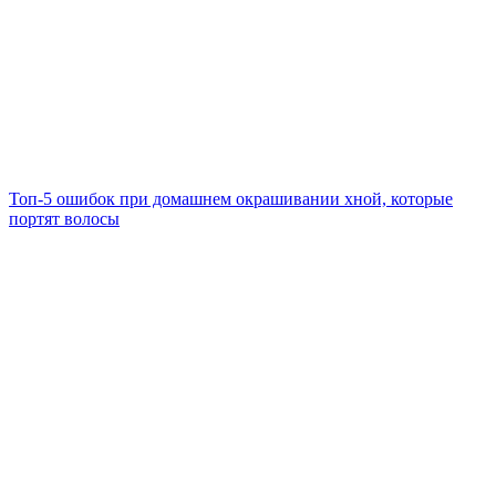
Топ-5 ошибок при домашнем окрашивании хной, которые
портят волосы